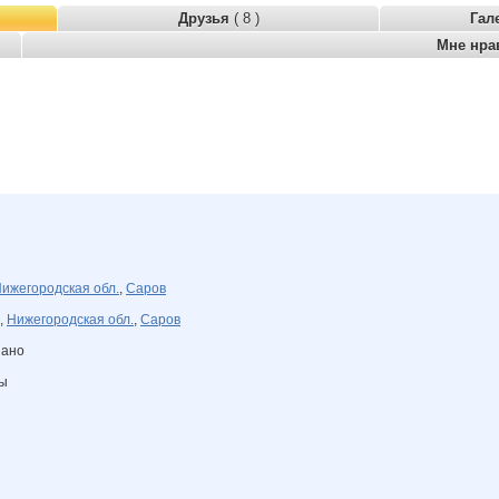
Друзья
( 8 )
Гал
Мне нра
ижегородская обл.
,
Саров
,
Нижегородская обл.
,
Саров
зано
ны