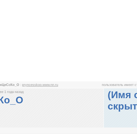
нЦеСсКо_О
:
pryncesskoo.www.nn.ru
пользователь имеет 
(Имя 
е 1 года назад
Ко_О
скрыт