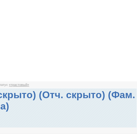
статус
«трастовый»
скрыто) (Отч. скрыто) (Фам.
а)