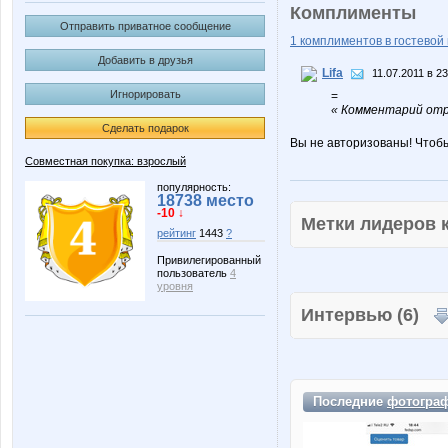
Комплименты
Отправить приватное сообщение
1 комплиментов в гостевой 
Добавить в друзья
Lifa
11.07.2011 в 23
Игнорировать
=
« Комментарий отре
Сделать подарок
Вы не авторизованы! Чтоб
Совместная покупка: взрослый
популярность:
18738 место
-10 ↓
Метки лидеров
рейтинг
1443
?
Привилегированный
пользователь
4
уровня
Интервью (6)
Последние
фотогра