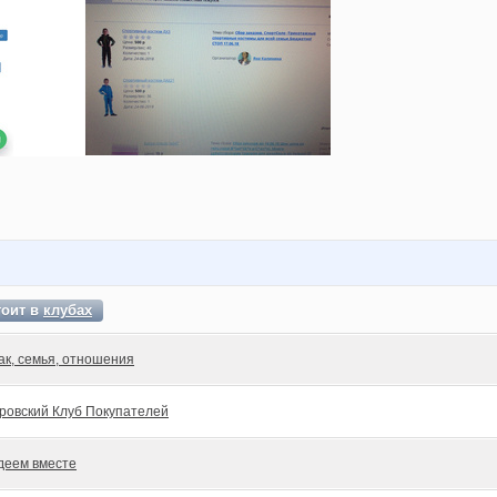
оит в
клубах
ак, семья, отношения
ровский Клуб Покупателей
деем вместе