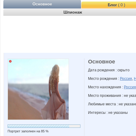
Основное
Блог
( 0 )
Шпионаж
Основное
Дата рождения : скрыто
Место рождения :
Россия
,
Н
Место нахождения :
Россия
Место проживания : не ука
Любимые места : не указа
Интересы : не указаны
Портрет заполнен на 85 %