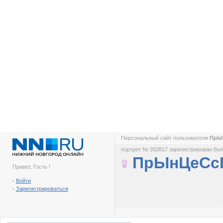
Персональный сайт пользователя
ПрЫ
портрет № 262817 зарегистрирован боле
ПрЫнЦеСс
Привет, Гость !
-
Войти
-
Зарегистрироваться