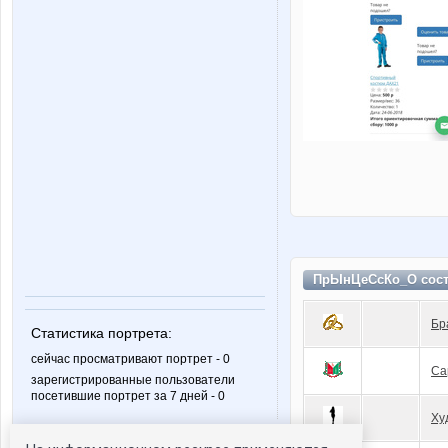
ПрЫнЦеСсКо_О сост
Бр
Статистика портрета:
сейчас просматривают портрет - 0
Са
зарегистрированные пользователи
посетившие портрет за 7 дней - 0
Ху